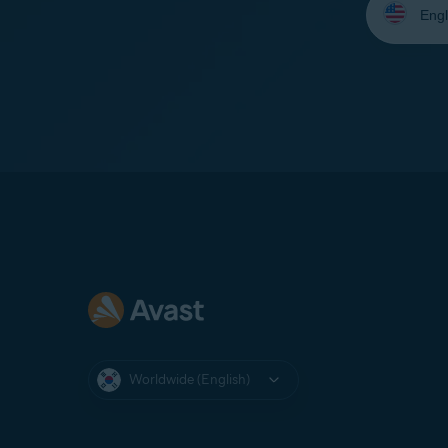
your
language:
Worldwide (English)