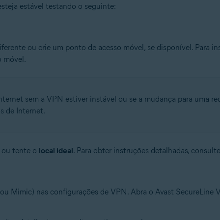
steja estável testando o seguinte:
ferente ou crie um ponto de acesso móvel, se disponível. Para i
o móvel.
nternet sem a VPN estiver instável ou se a mudança para uma red
 de Internet.
e ou tente o
local ideal
. Para obter instruções detalhadas, consulte
d ou Mimic) nas configurações de VPN. Abra o Avast SecureLine