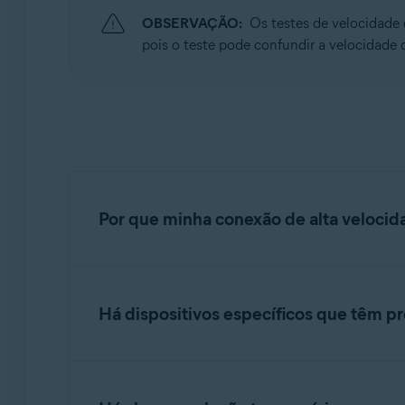
OBSERVAÇÃO:
Os testes de velocidade 
Sistemas operacionais:
pois o teste pode confundir a velocidade 
Windows
Por que minha conexão de alta velocid
Conexões de alta velocidade superiores a 20 M
exemplo, se um disco rígido tiver uma veloci
Há dispositivos específicos que têm 
pois as operações de E/S do disco rígido são
saída de dados do escaneador web ultrapassam
Alguns componentes de rede ou tipos de conex
configuração padrão de alguns roteadores 