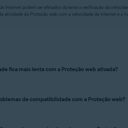
da Internet podem ser afetados durante a verificação da velocida
da atividade da Proteção web com a velocidade da Internet e o h
ade fica mais lenta com a Proteção web ativada?
bits/s podem sofrer atrasos perceptíveis sob certas condições e
dade de E/S de 30 Mbits/s, a Proteção web pode reduzir a veloc
problemas de compatibilidade com a Proteção web?
 dobradas durante escaneamentos ativos. Neste caso, a entrada d
 o rendimento máximo do disco rígido e pode levar a uma reduçã
ão podem ser incompatíveis com partes do Avast Antivirus ou Pr
e modems ADSL pode esperar uma conexão ou
tipo de pacote
di