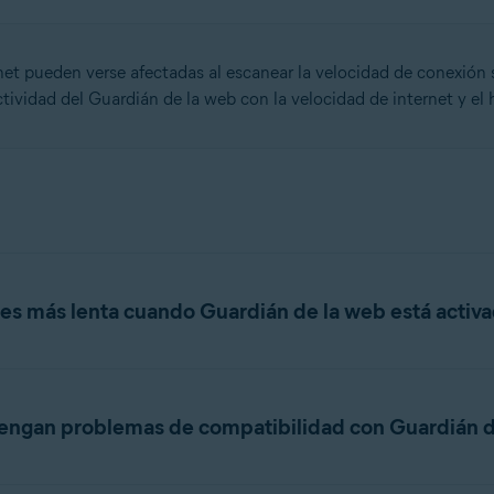
et pueden verse afectadas al escanear la velocidad de conexión s
tividad del Guardián de la web con la velocidad de internet y el 
 es más lenta cuando Guardián de la web está activ
a 20 Mbits/s, pueden experimentar retrasos perceptibles en dete
ro tiene una velocidad de E/S de 30 Mbits/s, el Guardián de la w
 tengan problemas de compatibilidad con Guardián 
isco duro se duplican durante los análisis activos. En este caso,
r web superan la capacidad máxima del disco duro, lo cual puede 