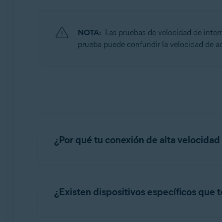
Avast Premium Security
Avast Free Antivirus
NOTA:
Las pruebas de velocidad de intern
Sistemas operativos:
prueba puede confundir la velocidad de ac
Windows
¿Por qué tu conexión de alta velocidad
Las conexiones de alta velocidad, superiores 
web está activado. Por ejemplo, si un disco du
¿Existen dispositivos específicos que
página web porque las operaciones de E/S del d
20 Mbits/s de la salida de datos del analizado