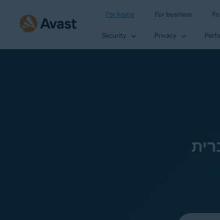
For home
For business
Fo
Security
Privacy
Perf
רית
Select