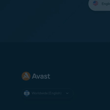
your
language:
Worldwide (English)