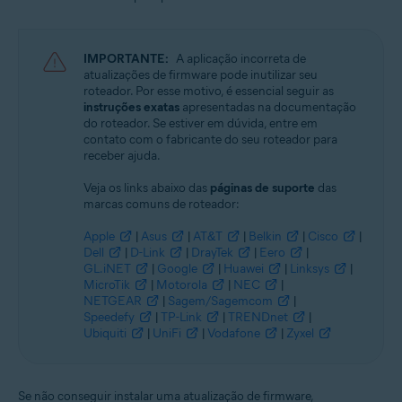
IMPORTANTE:
A aplicação incorreta de
atualizações de firmware pode inutilizar seu
roteador. Por esse motivo, é essencial seguir as
instruções exatas
apresentadas na documentação
do roteador. Se estiver em dúvida, entre em
contato com o fabricante do seu roteador para
receber ajuda.
Veja os links abaixo das
páginas de suporte
das
marcas comuns de roteador:
Apple
|
Asus
|
AT&T
|
Belkin
|
Cisco
|
Dell
|
D-Link
|
DrayTek
|
Eero
|
GL.iNET
|
Google
|
Huawei
|
Linksys
|
MicroTik
|
Motorola
|
NEC
|
NETGEAR
|
Sagem/Sagemcom
|
Speedefy
|
TP-Link
|
TRENDnet
|
Ubiquiti
|
UniFi
|
Vodafone
|
Zyxel
Se não conseguir instalar uma atualização de firmware,