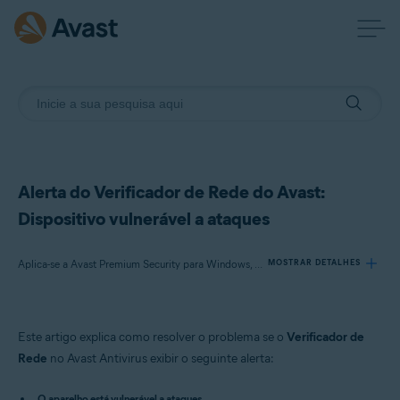
Alerta do Verificador de Rede do Avast:
Dispositivo vulnerável a ataques
Aplica-se a Avast Premium Security para Windows, Avast Free Antivirus para Windows, Avast Premium Security para Mac, Avast Security para Mac, Avast Mobile Security Premium para Android
MOSTRAR DETALHES
Produtos:
Este artigo explica como resolver o problema se o
Verificador de
Avast Premium Security 22.x para Windows
Rede
no Avast Antivirus exibir o seguinte alerta:
Avast Free Antivirus 22.x para Windows
Avast Premium Security 15.x para Mac
O aparelho está vulnerável a ataques