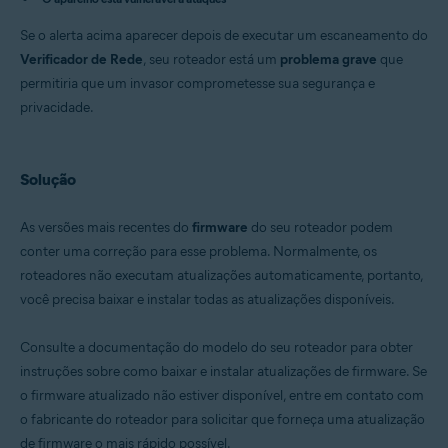
Avast Security 15.x para Mac
Avast Mobile Security Premium 6.x para Android
Se o alerta acima aparecer depois de executar um escaneamento do
Verificador de Rede
, seu roteador está um
problema grave
que
Sistemas operacionais:
permitiria que um invasor comprometesse sua segurança e
Microsoft Windows 11 Home / Pro / Enterprise / Education
privacidade.
Microsoft Windows 10 Home / Pro / Enterprise / Education - 32 / 64-bit
Microsoft Windows 8.x / Pro / Enterprise - 32 / 64-bit
Microsoft Windows 8 / Pro / Enterprise - 32 / 64-bit
Microsoft Windows 7 Home Basic/Home
Solução
Premium/Professional/Enterprise/Ultimate - Service Pack 1 com
atualização de pacote cumulativo de conveniência, 32/64 bits
Apple macOS 12.x (Monterey)
As versões mais recentes do
firmware
do seu roteador podem
Apple macOS 11.x (Big Sur)
conter uma correção para esse problema. Normalmente, os
Apple macOS 10.15.x (Catalina)
Apple macOS 10.14.x (Mojave)
roteadores não executam atualizações automaticamente, portanto,
Apple macOS 10.13.x (High Sierra)
você precisa baixar e instalar todas as atualizações disponíveis.
Apple macOS 10.12.x (Sierra)
Apple Mac OS X 10.11.x (El Capitan)
Google Android 6.0 (Marshmallow, API 23) ou posterior
Consulte a documentação do modelo do seu roteador para obter
instruções sobre como baixar e instalar atualizações de firmware. Se
o firmware atualizado não estiver disponível, entre em contato com
o fabricante do roteador para solicitar que forneça uma atualização
de firmware o mais rápido possível.