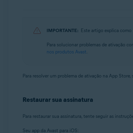
Avast SecureLine VPN 6.x para Android
Avast Mobile Security 23.x para iOS
Avast SecureLine VPN 6.x para iOS
IMPORTANTE:
Este artigo explica como
Sistemas operacionais:
Para solucionar problemas de ativação co
Google Android 8.0 (Oreo, API 26) ou posterior
nos produtos Avast
.
Apple iOS 14.0 ou posterior
Para resolver um problema de ativação na App Store, s
Restaurar sua assinatura
Para restaurar sua assinatura, tente seguir as instruç
Seu app da Avast para iOS: