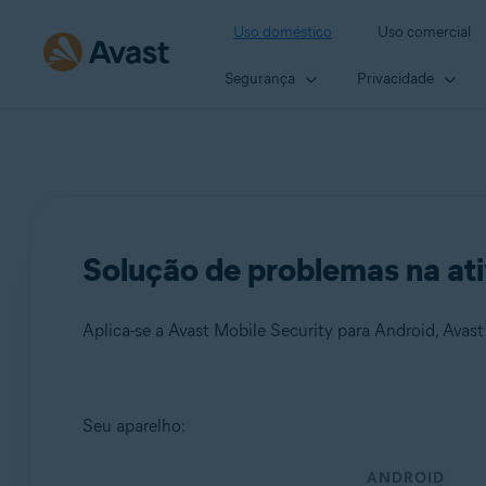
Uso doméstico
Uso comercial
Segurança
Privacidade
Solução de problemas na ati
Produtos:
Seu aparelho:
Avast Mobile Security 23.x para Android
ANDROID
Avast Cleanup 23.x para Android