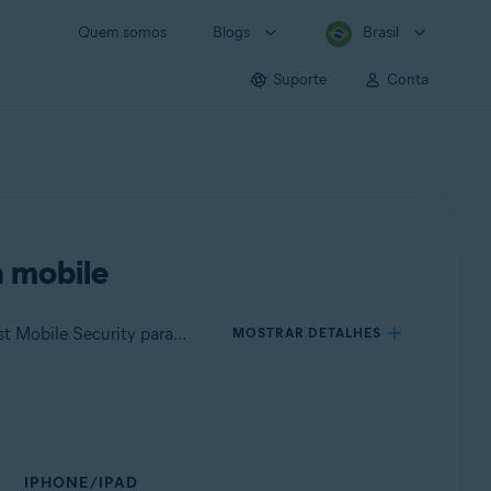
Quem somos
Blogs
Brasil
Suporte
Conta
a mobile
Aplica-se a Avast Mobile Security para Android, Avast Cleanup para Android, Avast SecureLine VPN para Android, Avast Mobile Security para iOS, Avast SecureLine VPN para iOS
MOSTRAR DETALHES
IPHONE/IPAD