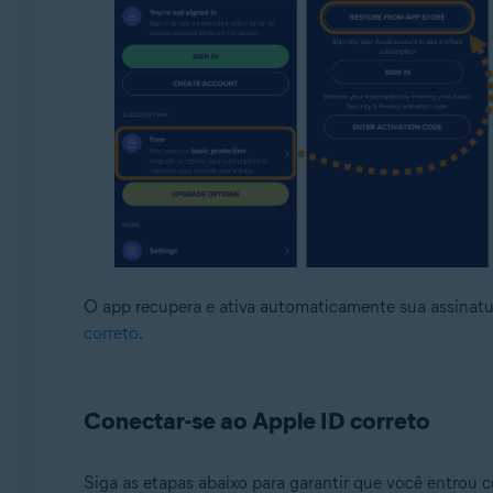
O app recupera e ativa automaticamente sua assinatura
correto
.
Conectar-se ao Apple ID correto
Siga as etapas abaixo para garantir que você entrou