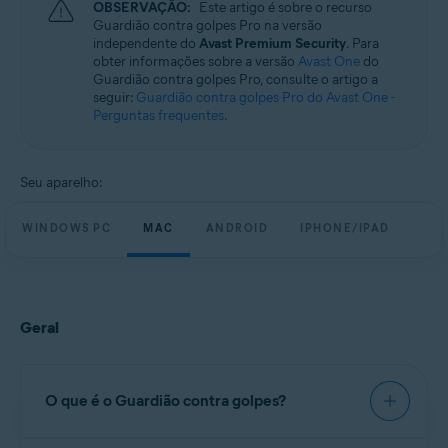
OBSERVAÇÃO:
Este artigo é sobre o recurso
Sistemas operacionais:
Guardião contra golpes Pro na versão
Windows, macOS, Android e iOS
independente do
Avast Premium Security
. Para
obter informações sobre a versão
Avast One
do
Guardião contra golpes Pro, consulte o artigo a
seguir:
Guardião contra golpes Pro do Avast One -
Perguntas frequentes
.
Seu aparelho:
WINDOWS PC
MAC
ANDROID
IPHONE/IPAD
Geral
O que é o Guardião contra golpes?