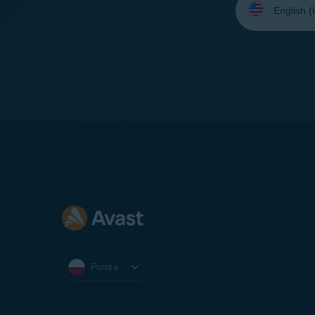
język:
Polska