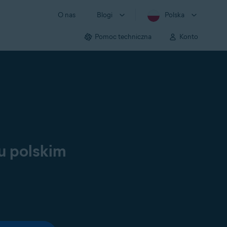
O nas
Blogi
Polska
Pomoc techniczna
Konto
u polskim