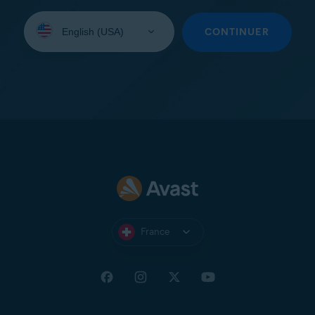
Sélectionnez
une
CONTINUER
langue:
France