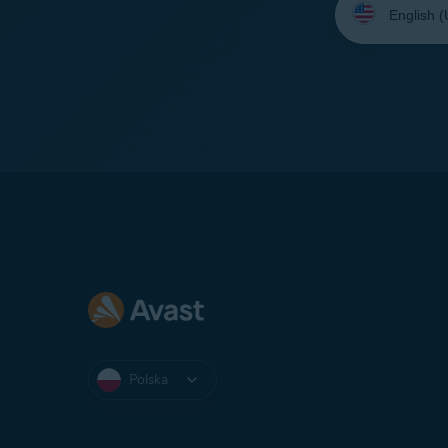
język:
Polska