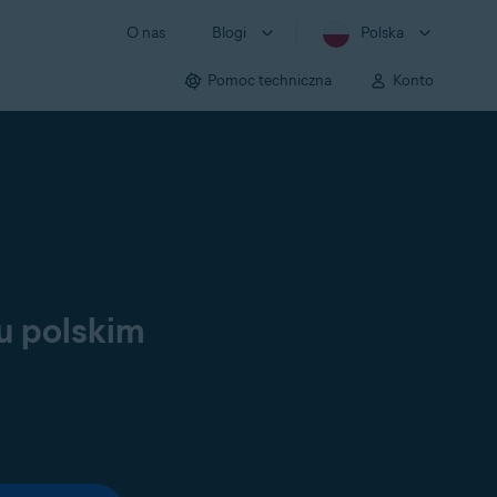
O nas
Blogi
Polska
Pomoc techniczna
Konto
u polskim