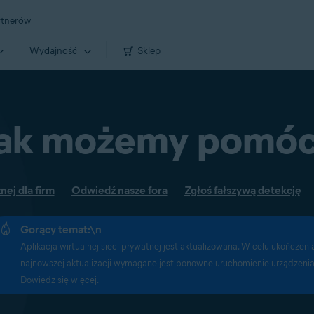
rtnerów
Wydajność
Sklep
ak możemy pomó
ej dla firm
Odwiedź nasze fora
Zgłoś fałszywą detekcję
Gorący temat:\n
Aplikacja wirtualnej sieci prywatnej jest aktualizowana. W celu ukończeni
najnowszej aktualizacji wymagane jest ponowne uruchomienie urządzenia
Dowiedz się więcej.