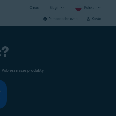
O nas
Blogi
Polska
Pomoc techniczna
Konto
c?
Pobierz nasze produkty
a
.