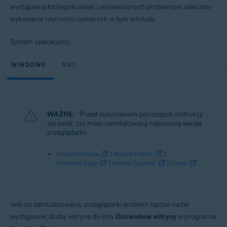
wystąpienia któregokolwiek z wymienionych problemów zalecamy
wykonanie czynności opisanych w tym artykule.
Systemy operacyjne:
Microsoft Windows 11 Home / Pro / Enterprise / Education
System operacyjny:
Microsoft Windows 10 Home / Pro / Enterprise / Education — wersja
32-/64-bitowa
Microsoft Windows 8.1 / Pro / Enterprise — wersja 32-/64-bitowa
WINDOWS
MAC
Microsoft Windows 8 / Pro / Enterprise — wersja 32-/64-bitowa
Microsoft Windows 7 Home Basic / Home Premium / Professional /
Enterprise / Ultimate — dodatek Service Pack 1, wersja 32-/64-bitowa
Apple macOS 13.x (Ventura)
WAŻNE:
Przed wykonaniem poniższych instrukcji
Apple macOS 12.x (Monterey)
sprawdź, czy masz zainstalowaną najnowszą wersję
Apple macOS 11.x (Big Sur)
przeglądarki:
Apple macOS 10.15.x (Catalina)
Apple macOS 10.14.x (Mojave)
Apple macOS 10.13.x (High Sierra)
Google Chrome
|
Mozilla Firefox
|
Apple macOS 10.12.x (Sierra)
Microsoft Edge
|
Internet Explorer
|
Opera
Apple Mac OS X 10.11.x (El Capitan)
Apple Mac OS X 10.10.x (Yosemite)
Jeśli po zaktualizowaniu przeglądarki problem będzie nadal
występował, dodaj witrynę do listy
Dozwolone witryny
w programie