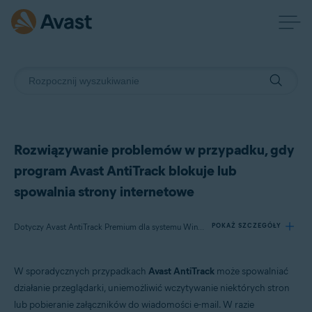
Rozwiązywanie problemów w przypadku, gdy
program Avast AntiTrack blokuje lub
spowalnia strony internetowe
Dotyczy Avast AntiTrack Premium dla systemu Windows, Avast AntiTrack dla komputerów Mac
POKAŻ SZCZEGÓŁY
W sporadycznych przypadkach
Avast AntiTrack
może spowalniać
Produkty:
działanie przeglądarki, uniemożliwić wczytywanie niektórych stron
Avast AntiTrack Premium 3.x dla systemu Windows
lub pobieranie załączników do wiadomości e-mail. W razie
Avast AntiTrack 1.x dla komputerów Mac