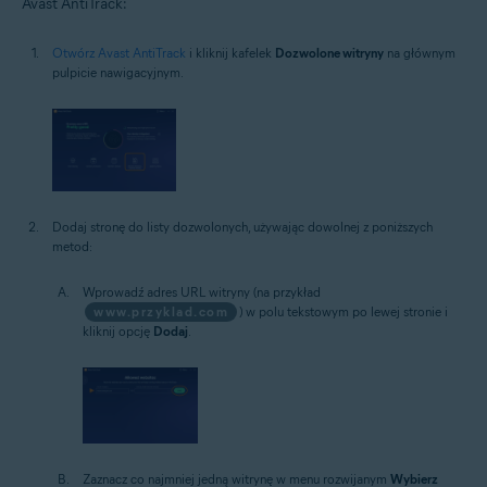
Avast AntiTrack:
Otwórz Avast AntiTrack
i kliknij kafelek
Dozwolone witryny
na głównym
pulpicie nawigacyjnym.
Dodaj stronę do listy dozwolonych, używając dowolnej z poniższych
metod:
Wprowadź adres URL witryny (na przykład
www.przyklad.com
) w polu tekstowym po lewej stronie i
kliknij opcję
Dodaj
.
Zaznacz co najmniej jedną witrynę w menu rozwijanym
Wybierz