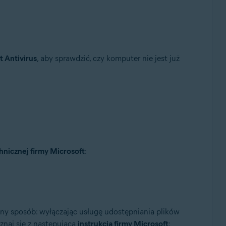
t Antivirus
, aby sprawdzić, czy komputer nie jest już
nicznej firmy Microsoft
:
inny sposób: wyłączając usługę udostępniania plików
znaj się z następującą
instrukcją firmy Microsoft
: