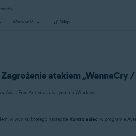
rtnerów
Wydajność
Sklep
t: Zagrożenie atakiem „WannaCry 
s, Avast Free Antivirus dla systemu Windows
blem, w wyniku którego narzędzie
Kontrola sieci
w programie Avast