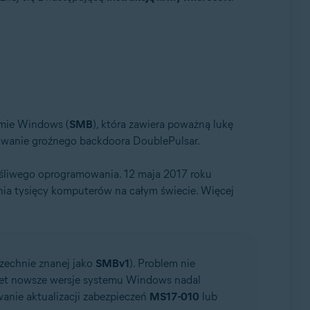
emie Windows (
SMB
), która zawiera poważną lukę
lowanie groźnego backdoora DoublePulsar.
łośliwego oprogramowania. 12 maja 2017 roku
ia tysięcy komputerów na całym świecie. Więcej
zechnie znanej jako
SMBv1
). Problem nie
et nowsze wersje systemu Windows nadal
nie aktualizacji zabezpieczeń
MS17-010
lub