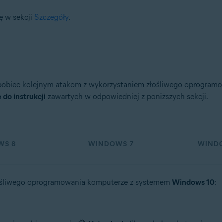
ę w sekcji
Szczegóły
.
obiec kolejnym atakom z wykorzystaniem złośliwego oprogramowa
 do instrukcji
zawartych w odpowiedniej z poniższych sekcji.
WS 8
WINDOWS 7
WINDO
łośliwego oprogramowania komputerze z systemem
Windows 10
: