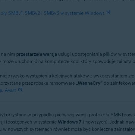
tokoły SMBv1, SMBv2 i SMBv3 w systemie Windows
a na nim
przestarzała wersja
usługi udostępniania plików w syst
cy może uruchomić na komputerze kod, który spowoduje zainsta
stnieje ryzyko wystąpienia kolejnych ataków z wykorzystaniem z
ykorzystane przez robaka ransomware
„WannaCry”
do zainfekowan
gu Avast
.
wykorzystana w przypadku pierwszej wersji protokołu SMB (pows
sji (dostępnych w systemie
Windows 7
i nowszych). Jednak naw
 w nowszych systemach również może być konieczne zainstalowa