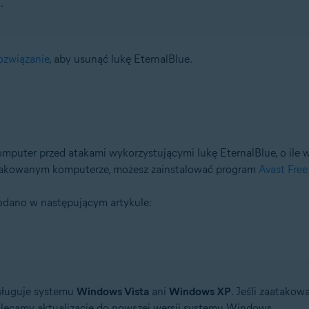
.
ozwiązanie
, aby usunąć lukę EternalBlue.
mputer przed atakami wykorzystującymi lukę EternalBlue, o ile 
zaatakowanym komputerze, możesz zainstalować program
Avast Free
podano w następującym artykule:
bsługuje systemu
Windows Vista
ani
Windows XP
. Jeśli zaatako
lecamy aktualizację do nowszej wersji systemu Windows.