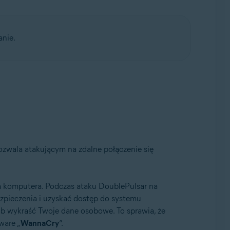
anie.
aktualizacji Convenient Rollup, wersja 32-/64-bitowa
pozwala atakującym na zdalne połączenie się
em komputera. Podczas ataku DoublePulsar na
zpieczenia i uzyskać dostęp do systemu
b wykraść Twoje dane osobowe. To sprawia, że
ware „
WannaCry
”.