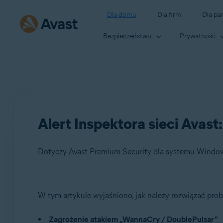
Dla domu
Dla firm
Dla pa
Bezpieczeństwo
Prywatność
Alert Inspektora sieci Avas
Dotyczy Avast Premium Security dla systemu Window
Produkty:
W tym artykule wyjaśniono, jak należy rozwiązać pro
Avast Premium Security 22.x dla systemu Windows
Zagrożenie atakiem „WannaCry / DoublePulsar”
Avast Free Antivirus 22.x dla systemu Windows