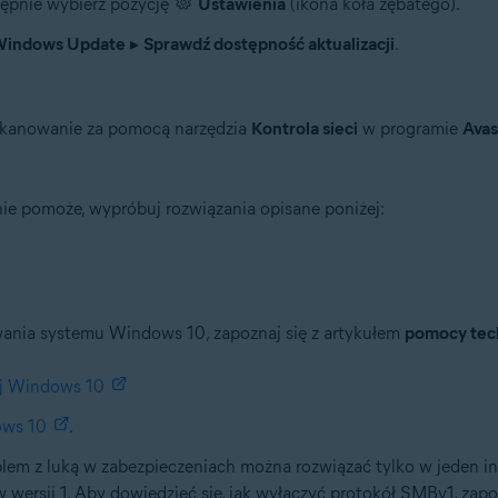
ępnie wybierz pozycję
Ustawienia
(ikona koła zębatego).
indows Update
▸
Sprawdź dostępność aktualizacji
.
 skanowanie za pomocą narzędzia
Kontrola sieci
w programie
Avas
ie pomoże, wypróbuj rozwiązania opisane poniżej:
wania systemu Windows 10, zapoznaj się z artykułem
pomocy tech
uj Windows 10
ows 10
.
roblem z luką w zabezpieczeniach można rozwiązać tylko w jeden 
wersji 1. Aby dowiedzieć się, jak wyłączyć protokół SMBv1, zapo