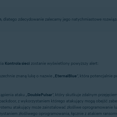
tion
m
, dlatego zdecydowanie zalecamy jego natychmiastowe rozwiąz
tion — wersja 32-/64-bitowa
/64-bitowa
64-bitowa
ssional / Enterprise / Ultimate — z dodatkiem Service Pack 1 z pakietem 
zia
Kontrola sieci
zostanie wyświetlony powyższy alert:
zechnie znaną lukę o nazwie „
EternalBlue
”, która potencjalnie 
tąpienia ataku „
DoublePulsar
”, który skutkuje zdalnym przejęci
 backdoor, z wykorzystaniem którego atakujący mogą obejść zabe
ystemu atakujący może zainstalować złośliwe oprogramowanie lu
rzystaniem złośliwego oprogramowania, łącznie z atakiem ransom