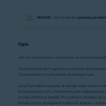
Systemy operacyjne:
Microsoft Windows 11 Home / Pro / Enterprise / Educa
WAŻNE:
Jest to bardzo
poważny proble
Microsoft Windows 10 Home / Pro / Enterprise / Educa
Microsoft Windows 8.x / Pro / Enterprise — wersja 32-
Microsoft Windows 8 / Pro / Enterprise — wersja 32-/
Microsoft Windows 7 Home Basic / Home Premium / Profe
Opis
Jeśli po uruchomieniu skanowania za pomocą narzęd
Twój komputer jest zagrożony, ponieważ zawiera pows
z komputerem i uruchomienie złośliwego kodu.
Luka EternalBlue sprawia, że istnieje duże ryzyko wys
komputerze po cichu instalowany jest niebezpieczny
w niepostrzeżony sposób. Po uzyskaniu dostępu do s
istnieje ryzyko wystąpienia kolejnych ataków z wyko