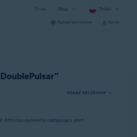
O nas
Blogi
Polska
Pomoc techniczna
Konto
/ DoublePulsar”
POKAŻ SZCZEGÓŁY
 Antivirus wyświetla następujący alert: