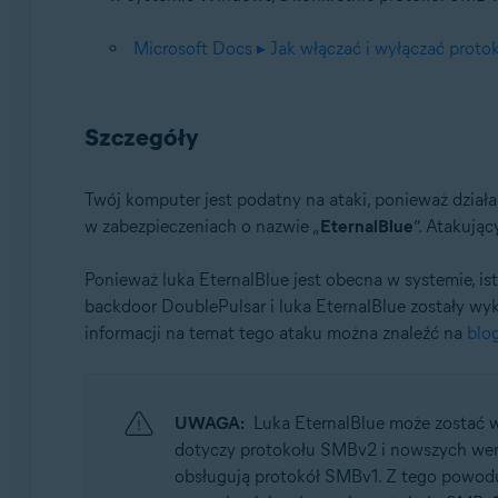
Microsoft Docs ▸ Jak włączać i wyłączać pro
Szczegóły
Twój komputer jest podatny na ataki, ponieważ dział
w zabezpieczeniach o nazwie „
EternalBlue
”. Atakują
Ponieważ luka EternalBlue jest obecna w systemie, i
backdoor DoublePulsar i luka EternalBlue zostały w
informacji na temat tego ataku można znaleźć na
blo
UWAGA:
Luka EternalBlue może zostać 
dotyczy protokołu SMBv2 i nowszych wer
obsługują protokół SMBv1. Z tego powodu