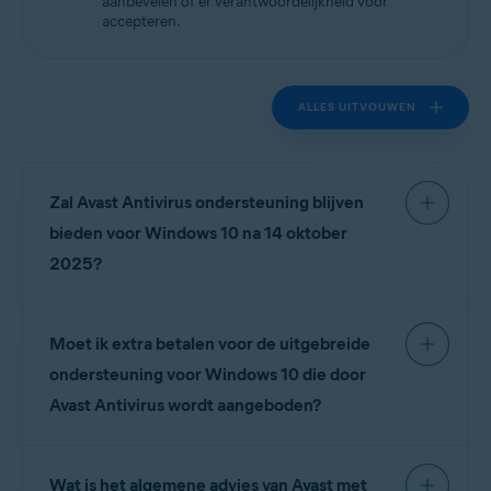
aanbevelen of er verantwoordelijkheid voor
accepteren.
ALLES UITVOUWEN
Zal Avast Antivirus ondersteuning blijven
bieden voor Windows 10 na 14 oktober
2025?
Ja. Avast Antivirus blijft volledige ondersteuning
Moet ik extra betalen voor de uitgebreide
bieden voor Windows 10 gedurende een
verlengde ondersteuningsperiode (
oktober 2028
).
ondersteuning voor Windows 10 die door
Echter, aangezien Microsoft na 14 oktober 2025
Avast Antivirus wordt aangeboden?
geen software-updates of fixes meer zal bieden,
kan uw apparaat na verloop van tijd kwetsbaarder
Nee. Uw bestaande Avast Antivirus-abonnement
worden voor dreigingen op
Wat is het algemene advies van Avast met
biedt volledige bescherming op Windows 10 tot