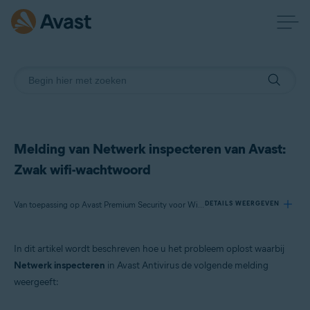
Melding van Netwerk inspecteren van Avast:
Zwak wifi-wachtwoord
Van toepassing op Avast Premium Security voor Windows, Avast Free Antivirus voor Windows, Avast Premium Security voor Mac, Avast Security voor Mac
DETAILS WEERGEVEN
In dit artikel wordt beschreven hoe u het probleem oplost waarbij
Producten:
Netwerk inspecteren
in Avast Antivirus de volgende melding
Avast Premium Security 22.x voor Windows
weergeeft:
Avast Free Antivirus 22.x voor Windows
Avast Premium Security 15.x voor Mac