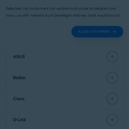
Selecteer uw routermerk om verdere instructies te bekijken over
hoe u uw wifi- netwerk kunt beveiligen met een sterk wachtwoord:
ALLES UITVOUWEN
ASUS
Belkin
OPMERKING:
Vanwege het
grote aantal verschillende typen
routers van
Asus
kunnen we
Cisco
alleen algemene instructies
verstrekken voor veelgebruikte
OPMERKING:
Vanwege het
modellen. Raadpleeg voor
grote aantal verschillende typen
uitgebreide instructies de
routers van
Belkin
kunnen we
D-Link
documentatie van uw specifieke
alleen algemene instructies
model router. Neem voor meer
verstrekken voor veelgebruikte
OPMERKING:
Vanwege het