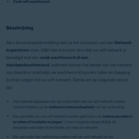
Zwak wifi-wachtwoord
Avast Security 15.x voor Mac
Besturingssystemen:
Microsoft Windows 11 Home / Pro / Enterprise / Education
Beschrijving
Microsoft Windows 10 Home / Pro / Enterprise / Education – 32-/64-bits
Microsoft Windows 8.x / Pro / Enterprise – 32-/64-bits
Microsoft Windows 8 / Pro / Enterprise – 32-/64-bits
Als u bovenstaande melding ziet na het uitvoeren van een
Netwerk
Microsoft Windows 7 Home Basic / Home Premium / Professional /
inspecteren
-scan, blijkt dat te komen doordat uw wifi-netwerk is
Enterprise / Ultimate – Service Pack 1 met Convenient Rollup Update, 32
/ 64-bit
beveiligd met een
zwak wachtwoord of een
Apple macOS 12.x (Monterey)
standaardwachtwoord
. Iedereen binnen het bereik van het netwerk
Apple macOS 11.x (Big Sur)
zou daardoor makkelijk uw wachtwoord kunnen raden en toegang
Apple macOS 10.15.x (Catalina)
Apple macOS 10.14.x (Mojave)
kunnen krijgen tot uw wifi-netwerk. Dat levert de volgende risico’s
Apple macOS 10.13.x (High Sierra)
op:
Apple macOS 10.12.x (Sierra)
Apple Mac OS X 10.11.x (El Capitan)
Aanvullende apparaten die zijn verbonden met uw wifi-netwerk kunnen
invloed hebben op de
snelheid en betrouwbaarheid
van uw verbinding.
Een aanvaller zou uw wifi-netwerk kunnen gebruiken om
andere aanvallen in
te zetten of misdaden te plegen
. U bent mogelijk aansprakelijk als
dergelijke aanvallen te herleiden zijn naar uw netwerk.
Een aanvaller kan verbinding maken met uw wifi-netwerk en de