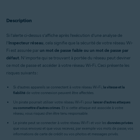
Avast Premium Security 22.x pour Windows
Avast Free Antivirus 22.x pour Windows
Avast Premium Security 15.x pour Mac
Avast Security 15.x pour Mac
Description
Systèmes d'exploitation:
Si l’alerte ci-dessus s’affiche après l’exécution d’une analyse de
Microsoft Windows 11 Home / Pro / Enterprise / Education
l’
Inspecteur réseau
, cela signifie que la sécurité de votre réseau Wi-
Microsoft Windows 10 Famille/Pro/Entreprise/Enseignement -
Fi est assurée par
un mot de passe faible ou un mot de passe par
32/64 bits
Microsoft Windows 8.x/Pro/Entreprise - 32/64 bits
défaut
. N’importe qui se trouvant à portée du réseau peut deviner
Microsoft Windows 8/Professionnel/Entreprise - 32/64 bits
ce mot de passe et accéder à votre réseau Wi-Fi. Ceci présente les
Microsoft Windows 7 Édition Familiale Basique/Édition Familiale
risques suivants :
Premium/Professionnel/Entreprise/Édition Intégrale - Service Pack 1
avec mise à jour cumulative de commodité (32/64 bits)
Si d’autres appareils se connectent à votre réseau Wi-Fi,
la vitesse et la
Apple macOS 12.x (Monterey)
fiabilité
de votre connexion peuvent être affectées.
Apple macOS 11.x (Big Sur)
Un pirate pourrait utiliser votre réseau Wi-Fi pour
Apple macOS 10.15.x (Catalina)
lancer d’autres attaques
ou commettre d’autres crimes
Apple macOS 10.14.x (Mojave)
. Et si cette attaque est associée à votre
réseau, vous risquez d’en être tenu responsable.
Apple macOS 10.13.x (High Sierra)
Apple macOS 10.12.x (Sierra)
Le pirate peut se connecter à votre réseau Wi-Fi et voir les
données privées
Apple Mac OS X 10.11.x (El Capitan)
que vous envoyez et que vous recevez, par exemple vos mots de passe, vos
informations de carte de crédit ou vos photos et messages privés.