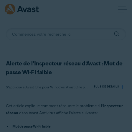
Alerte de l'Inspecteur réseau d’Avast : Mot de
passe Wi-Fi faible
S’applique à Avast One pour Windows, Avast One pour Mac, Avast Premium Security pour Windows, Avast Free Antivirus pour Windows, Avast Premium Security pour Mac, Avast Security pour Mac
PLUS DE DÉTAILS
Cet article explique comment résoudre le problème si l’
Inspecteur
Produits:
réseau
dans Avast Antivirus affiche l’alerte suivante :
Avast One 22.x pour Windows
Avast One 22.x pour Mac
Mot de passe Wi-Fi faible