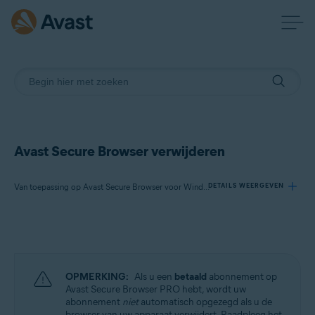
Avast Secure Browser verwijderen
Van toepassing op Avast Secure Browser voor Windows, Avast Secure Browser voor Mac, Avast Secure Browser voor Android, Avast Secure Browser voor iOS
DETAILS WEERGEVEN
Producten:
Avast Secure Browser 121.x voor Windows
Avast Secure Browser 121.x voor Mac
OPMERKING:
Als u een
betaald
abonnement op
Avast Secure Browser 7.x voor Android
Avast Secure Browser PRO hebt, wordt uw
Avast Secure Browser 5.x voor iOS
abonnement
niet
automatisch opgezegd als u de
browser van uw apparaat verwijdert. Raadpleeg het