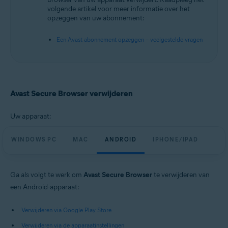
Besturingssystemen:
volgende artikel voor meer informatie over het
opzeggen van uw abonnement:
Microsoft Windows 11 Home / Pro / Enterprise / Education
Microsoft Windows 10 Home / Pro / Enterprise / Education – 32-/64-bits
Een Avast abonnement opzeggen – veelgestelde vragen
Microsoft Windows 8.1 / Pro / Enterprise – 32-/64-bits
Microsoft Windows 8 / Pro / Enterprise – 32-/64-bits
Microsoft Windows 7 Home Basic / Home Premium / Professional /
Enterprise / Ultimate – Service Pack 1, 32-/64-bits
Apple macOS 14.x (Sonoma)
Apple macOS 13.x (Ventura)
Avast Secure Browser verwijderen
Apple macOS 12.x (Monterey)
Apple macOS 11.x (Big Sur)
Google Android 9.0 (Pie, API 28) of hoger
Uw apparaat:
Apple iOS 15.0 of hoger
WINDOWS PC
MAC
ANDROID
IPHONE/IPAD
Ga als volgt te werk om
Avast Secure Browser
te verwijderen van
een Android-apparaat:
Verwijderen via Google Play Store
Verwijderen via de apparaatinstellingen