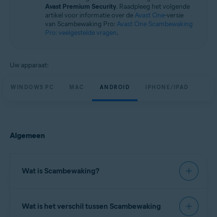
Windows, macOS, Android en iOS
Avast Premium Security
. Raadpleeg het volgende
artikel voor informatie over de
Avast One
-versie
van Scambewaking Pro:
Avast One Scambewaking
Pro: veelgestelde vragen
.
Uw apparaat:
WINDOWS PC
MAC
ANDROID
IPHONE/IPAD
Algemeen
Wat is Scambewaking?
Scambewaking biedt kenmerken om de
Wat is het verschil tussen Scambewaking
legitimiteit van websites te verifiëren en het risico