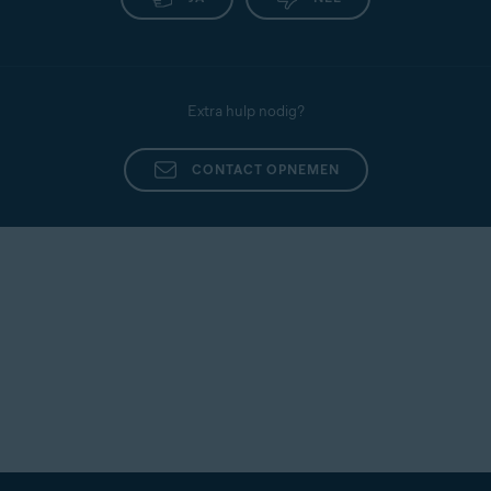
Pro
▸
Webbewaking
.
uitgevoerd. Het wordt alleen geactiveerd wanneer
Controleer of het nummer is verhoogd.
u het opent om een vraag te stellen of een bericht
te controleren. Als u het niet gebruikt, blijft het
inactief.
Extra hulp nodig?
CONTACT OPNEMEN