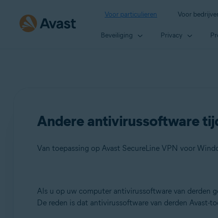
Voor particulieren
Voor bedrijve
Beveiliging
Privacy
Pr
Andere antivirussoftware tij
Producten:
Als u op uw computer antivirussoftware van derden ge
De reden is dat antivirussoftware van derden Avast-t
Avast SecureLine VPN 5.x voor Windows
Avast AntiTrack 3.x voor Windows