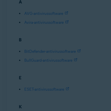
A
AVG-antivirussoftware
Avira-antivirussoftware
B
BitDefender-antivirussoftware
BullGuard-antivirussoftware
E
ESET-antivirussoftware
K