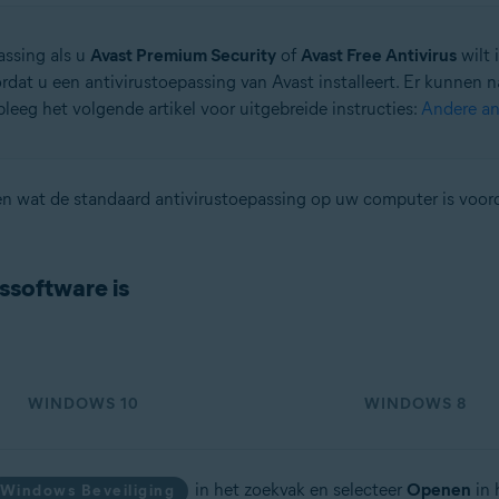
ssing als u
Avast Premium Security
of
Avast Free Antivirus
wilt 
dat u een antivirustoepassing van Avast installeert. Er kunnen 
eeg het volgende artikel voor uitgebreide instructies:
Andere an
tion
leren wat de standaard antivirustoepassing op uw computer is voo
ion – 32-/64-bits
ssoftware is
ssional / Enterprise / Ultimate – Service Pack 2, 32-/64-bits
WINDOWS 10
WINDOWS 8
in het zoekvak en selecteer
Openen
in 
Windows Beveiliging