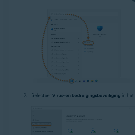
Selecteer
Virus- en bedreigingsbeveiliging
in het 