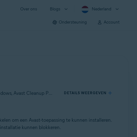
Over ons
Blogs
Nederland
Ondersteuning
Account
Van toepassing op Avast SecureLine VPN voor Windows, Avast AntiTrack voor Windows, Avast BreachGuard voor Windows, Avast Cleanup Premium voor Windows, Avast Driver Updater voor Windows, Avast Battery Saver voor Windows
DETAILS WEERGEVEN
kelen om een Avast-toepassing te kunnen installeren.
installatie kunnen blokkeren.