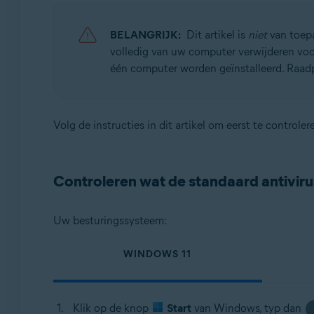
Avast BreachGuard 22.x voor Windows
Avast Cleanup Premium 22.x voor Windows
BELANGRIJK:
Dit artikel is
niet
van toepa
Avast Driver Updater 22.x voor Windows
volledig van uw computer verwijderen voor
Avast Battery Saver 22.x voor Windows
één computer worden geïnstalleerd. Raadpl
Besturingssystemen:
Microsoft Windows 11 Home / Pro / Enterprise / Educa
Volg de instructies in dit artikel om eerst te contro
Microsoft Windows 10 Home / Pro / Enterprise / Educat
Microsoft Windows 8.1 / Pro / Enterprise – 32-/64-bits
Microsoft Windows 8 / Pro / Enterprise – 32-/64-bits
Controleren wat de standaard antiviru
Microsoft Windows 7 Home Basic / Home Premium / Profe
Uw besturingssysteem:
WINDOWS 11
Klik op de knop
Start
van Windows, typ dan