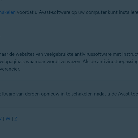
hakelen
voordat u Avast-software op uw computer kunt installere
n
naar de websites van veelgebruikte antivirussoftware met instructi
ebpagina's waarnaar wordt verwezen. Als de antivirustoepassing 
verancier.
software van derden opnieuw in te schakelen nadat u de Avast-toe
V
|
W
|
Z