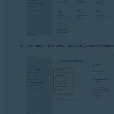
De standaard antivirustoepassing wordt bovena