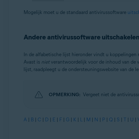
Mogelijk moet u de standaard antivirussoftware
uitsc
Andere antivirussoftware uitschakele
In de alfabetische lijst hieronder vindt u koppelingen 
Avast is
niet
verantwoordelijk voor de inhoud van de w
lijst, raadpleegt u de ondersteuningswebsite van de le
OPMERKING:
Vergeet niet de antivirus
A
|
B
|
C
|
D
|
E
|
F
|
G
|
K
|
L
|
M
|
N
|
P
|
Q
|
S
|
T
|
U
|