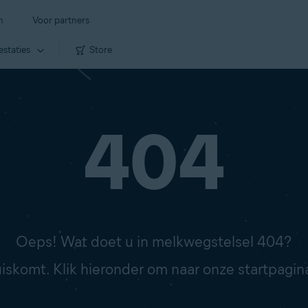
n
Voor partners
estaties
Store
404
Oeps! Wat doet u in melkwegstelsel 404?
huiskomt. Klik hieronder om naar onze startpag