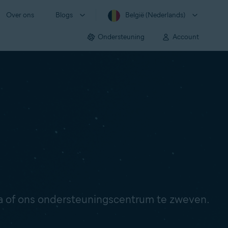
Over ons
Blogs
België (Nederlands)
Ondersteuning
Account
ina of ons ondersteuningscentrum te zweven.