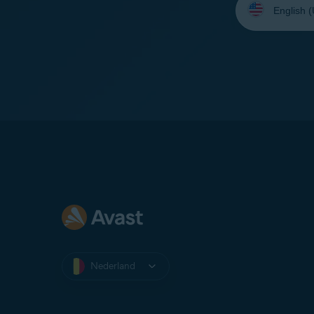
uw
taal:
Nederland