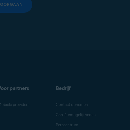
DOORGAAN
Voor partners
Bedrijf
obiele providers
Contact opnemen
Carrièremogelijkheden
Perscentrum