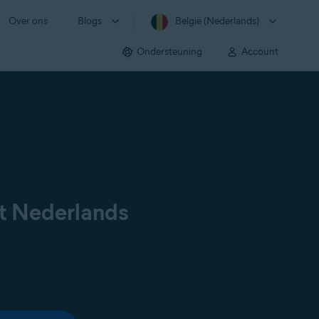
Over ons
Blogs
België (Nederlands)
Ondersteuning
Account
et Nederlands