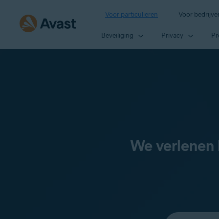
Voor particulieren
Voor bedrijve
Beveiliging
Privacy
Pr
We verlenen 
Selecteer