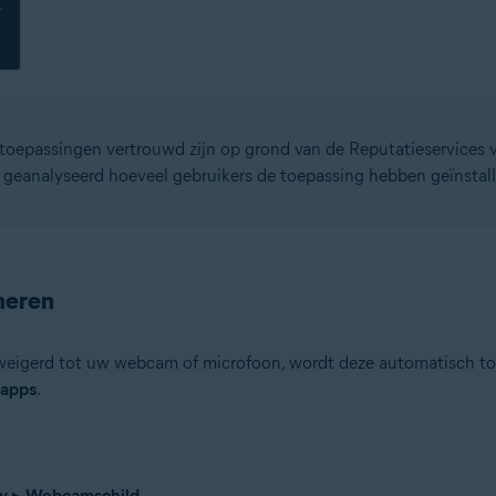
oepassingen vertrouwd zijn op grond van de Reputatieservices v
 geanalyseerd hoeveel gebruikers de toepassing hebben geïnstall
heren
eigerd tot uw webcam of microfoon, wordt deze automatisch toe
 apps
.
y
▸
Webcamschild
.