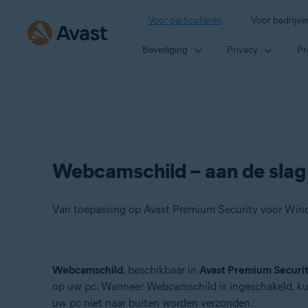
Voor particulieren
Voor bedrijve
Beveiliging
Privacy
Pr
Webcamschild – aan de slag
Van toepassing op Avast Premium Security voor Win
Producten:
Webcamschild
, beschikbaar in
Avast Premium Securi
op uw pc. Wanneer Webcamschild is ingeschakeld, kun
Avast Premium Security 23.x voor Windows-pc
uw pc niet naar buiten worden verzonden.