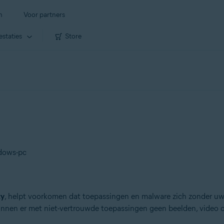
n
Voor partners
estaties
Store
dows-pc
ty
, helpt voorkomen dat toepassingen en malware zich zonder 
nen er met niet-vertrouwde toepassingen geen beelden, video o