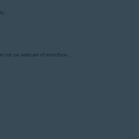
ty:
pdate, 32- / 64-bits
gen tot uw webcam of microfoon.