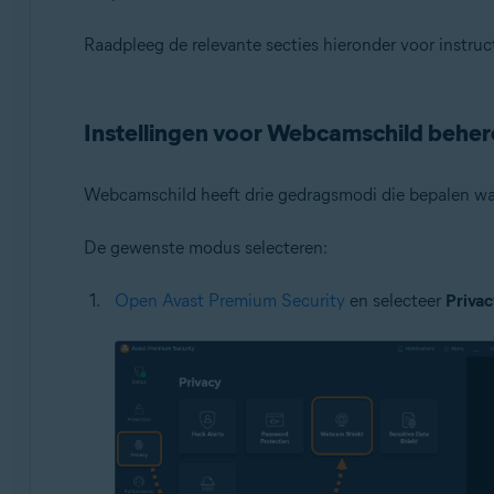
Besturingssystemen:
Raadpleeg de relevante secties hieronder voor instru
Microsoft Windows 11 Home / Pro / Enterprise / Educa
Microsoft Windows 10 Home / Pro / Enterprise / Educat
Microsoft Windows 8.1 / Pro / Enterprise – 32-/64-bits
Instellingen voor Webcamschild behe
Microsoft Windows 8 / Pro / Enterprise – 32-/64-bits
Microsoft Windows 7 Home Basic / Home Premium / Profe
Webcamschild heeft drie gedragsmodi die bepalen wa
De gewenste modus selecteren:
Open Avast Premium Security
en selecteer
Privac