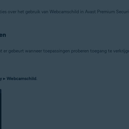
cties over het gebruik van Webcamschild in Avast Premium Securi
tion
ion – 32-/64-bits
ren
ssional / Enterprise / Ultimate – Service Pack 1 met Convenient Rollup U
t er gebeurt wanneer toepassingen proberen toegang te verkrij
y
▸
Webcamschild
.