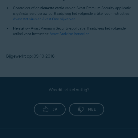
Controleer of de
nieuwste versie
van de Avast Premium Security-applicatie
is geïnstalleerd op uw pc. Raadpleeg het volgende artikel voor instructies:
Avast Antivirus en Avast One bijwerken
.
Herstel
uw Avast Premium Security-applicatie. Raadpleeg het volgende
artikel voor instructies:
Avast Antivirus herstellen
.
Bijgewerkt op: 09-10-2018
Was dit artikel nuttig?
JA
NEE