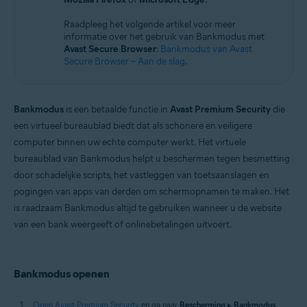
Microsoft Windows 10 Home / Pro / Enterprise / Education – 32-/64-bits
Microsoft Windows 8.1 / Pro / Enterprise – 32-/64-bits
Raadpleeg het volgende artikel voor meer
Microsoft Windows 8 / Pro / Enterprise – 32-/64-bits
informatie over het gebruik van Bankmodus met
Microsoft Windows 7 Home Basic / Home Premium / Professional /
Avast Secure Browser
:
Bankmodus van Avast
Enterprise / Ultimate – Service Pack 1 met Convenient Rollup Update, 32-
Secure Browser – Aan de slag
.
/ 64-bits
Bankmodus
is een betaalde functie in
Avast Premium Security
die
een virtueel bureaublad biedt dat als schonere en veiligere
computer binnen uw echte computer werkt. Het virtuele
bureaublad van Bankmodus helpt u beschermen tegen besmetting
door schadelijke scripts, het vastleggen van toetsaanslagen en
pogingen van apps van derden om schermopnamen te maken. Het
is raadzaam Bankmodus altijd te gebruiken wanneer u de website
van een bank weergeeft of onlinebetalingen uitvoert.
Bankmodus openen
Open Avast Premium Security
en ga naar
Bescherming
▸
Bankmodus
.