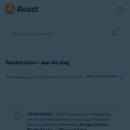
Bankmodus – aan de slag
Van toepassing op Avast Premium Security voor Windows
DETAILS WEERGEVEN
Producten:
Avast Premium Security 24.x voor Windows
OPMERKING:
Dit artikel gaat over het gebruik
Besturingssystemen:
van de functie Bankmodus van Avast Premium
Security met de webbrowsers
Google Chrome
,
Microsoft Windows 11 Home / Pro / Enterprise / Education
Mozilla Firefox
of
Microsoft Edge
.