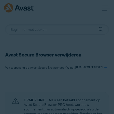
Avast Secure Browser verwijderen
Van toepassing op Avast Secure Browser voor Windows, Avast Secure Browser voor Mac, Avast Secure Browser voor Android, Avast Secure Browser voor iOS
DETAILS WEERGEVEN
Producten:
Avast Secure Browser 121.x voor Windows
Avast Secure Browser 121.x voor Mac
OPMERKING:
Als u een
betaald
abonnement op
Avast Secure Browser 7.x voor Android
Avast Secure Browser PRO hebt, wordt uw
Avast Secure Browser 5.x voor iOS
abonnement
niet
automatisch opgezegd als u de
browser van uw apparaat verwijdert. Raadpleeg het