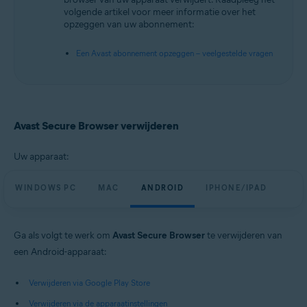
Besturingssystemen:
volgende artikel voor meer informatie over het
opzeggen van uw abonnement:
Microsoft Windows 11 Home / Pro / Enterprise / Education
Microsoft Windows 10 Home / Pro / Enterprise / Education – 32-/64-bits
Een Avast abonnement opzeggen – veelgestelde vragen
Microsoft Windows 8.1 / Pro / Enterprise – 32-/64-bits
Microsoft Windows 8 / Pro / Enterprise – 32-/64-bits
Microsoft Windows 7 Home Basic / Home Premium / Professional /
Enterprise / Ultimate – Service Pack 1, 32-/64-bits
Apple macOS 14.x (Sonoma)
Apple macOS 13.x (Ventura)
Avast Secure Browser verwijderen
Apple macOS 12.x (Monterey)
Apple macOS 11.x (Big Sur)
Google Android 9.0 (Pie, API 28) of hoger
Uw apparaat:
Apple iOS 15.0 of hoger
WINDOWS PC
MAC
ANDROID
IPHONE/IPAD
Ga als volgt te werk om
Avast Secure Browser
te verwijderen van
een Android-apparaat:
Verwijderen via Google Play Store
Verwijderen via de apparaatinstellingen