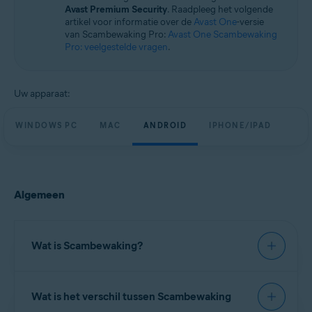
Windows, macOS, Android en iOS
Avast Premium Security
. Raadpleeg het volgende
artikel voor informatie over de
Avast One
-versie
van Scambewaking Pro:
Avast One Scambewaking
Pro: veelgestelde vragen
.
Uw apparaat:
WINDOWS PC
MAC
ANDROID
IPHONE/IPAD
Algemeen
Wat is Scambewaking?
Scambewaking biedt kenmerken om de
Wat is het verschil tussen Scambewaking
legitimiteit van websites te verifiëren en het risico