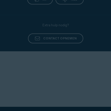
Pro
▸
Webbewaking
.
uitgevoerd. Het wordt alleen geactiveerd wanneer
Controleer of het nummer is verhoogd.
u het opent om een vraag te stellen of een bericht
te controleren. Als u het niet gebruikt, blijft het
inactief.
Extra hulp nodig?
CONTACT OPNEMEN