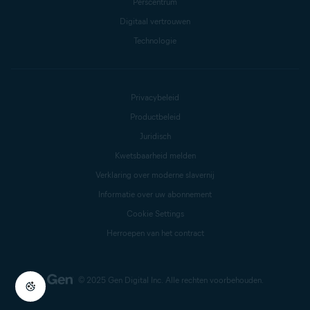
Perscentrum
Digitaal vertrouwen
Technologie
Privacybeleid
Productbeleid
Juridisch
Kwetsbaarheid melden
Verklaring over moderne slavernij
Informatie over uw abonnement
Cookie Settings
Herroepen van het contract
© 2025 Gen Digital Inc.
Alle rechten voorbehouden.