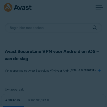
Avast SecureLine VPN voor Android en iOS –
aan de slag
Van toepassing op Avast SecureLine VPN voor Android, Avast SecureLine VPN voor iOS
DETAILS WEERGEVEN
Producten:
Uw apparaat:
Avast SecureLine VPN 6.x voor Android
Avast SecureLine VPN 6.x voor iOS
ANDROID
IPHONE/IPAD