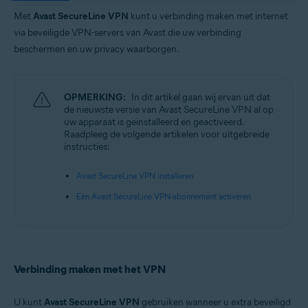
Besturingssystemen:
Met
Avast SecureLine VPN
kunt u verbinding maken met internet
Google Android 6.0 (Lollipop, API 23) of nieuwer
via beveiligde VPN-servers van Avast die uw verbinding
Apple iOS 14,0 of nieuwer
beschermen en uw privacy waarborgen.
OPMERKING:
In dit artikel gaan wij ervan uit dat
de nieuwste versie van Avast SecureLine VPN al op
uw apparaat is geïnstalleerd en geactiveerd.
Raadpleeg de volgende artikelen voor uitgebreide
instructies:
Avast SecureLine VPN installeren
Een Avast SecureLine VPN-abonnement activeren
Verbinding maken met het VPN
U kunt
Avast SecureLine VPN
gebruiken wanneer u extra beveiligd