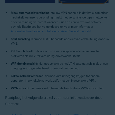
Maak automatisch verbinding
: stel uw VPN zodanig in dat het automatisch
inschakelt wanneer u verbinding maakt met verschillende typen netwerken
of de verbinding verbreekt wanneer u zich op een vertrouwd netwerk
bevindt. Raadpleeg het volgende artikel voor meer informatie:
Automatisch verbinden inschakelen in Avast SecureLine VPN
.
Split Tunneling
: hiermee sluit u bepaalde apps uit van versleuteling door uw
VPN.
Kill Switch
: biedt u de optie om onmiddellijk alle internetverkeer te
blokkeren als uw VPN-verbinding onverwacht uitvalt.
Wifi-dreigingsschild
: hiermee schakelt u het VPN automatisch in als er een
dreiging wordt gedetecteerd op uw wifi-verbinding.
Lokaal netwerk omzeilen
: hiermee kunt u toegang krijgen tot andere
apparaten in uw lokale netwerk, zelfs met een ingeschakeld VPN.
VPN-protocol
: hiermee kiest u tussen de beschikbare VPN-protocollen.
Raadpleeg het volgende artikel voor meer informatie over deze
functies: