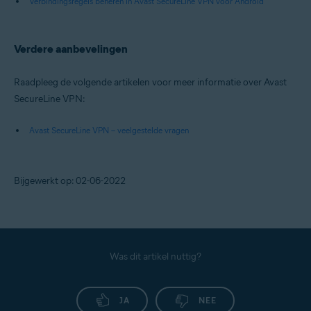
Verbindingsregels beheren in Avast SecureLine VPN voor Android
Verdere aanbevelingen
Raadpleeg de volgende artikelen voor meer informatie over Avast
SecureLine VPN:
Avast SecureLine VPN – veelgestelde vragen
Bijgewerkt op: 02-06-2022
Was dit artikel nuttig?
JA
NEE