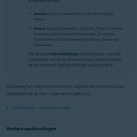
volgende landen:
Amerika
: Brazilië, Canada, Mexico en de Verenigde
Staten
Europa
: België, Denemarken, Duitsland, Finland, Frankrijk,
Hongarije, Italië, Nederland, Noorwegen, Oostenrijk,
Polen, Spanje, Tsjechië, Verenigd Koninkrijk, Zweden en
Zwitserland
Als de tegel
Identiteitshulp
niet zichtbaar is op het
dashboard van Avast BreachGuard, is deze functie
op dit moment niet beschikbaar op uw locatie.
Raadpleeg het volgende artikel voor uitgebreide informatie over
Identiteitshulp en hoe u deze service gebruikt:
Identiteitshulp – veelgestelde vragen
Verdere aanbevelingen