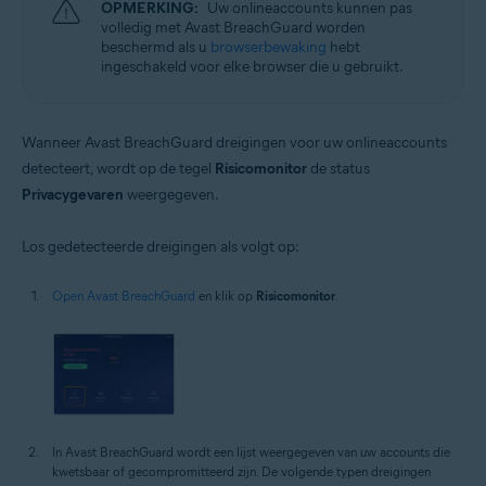
OPMERKING:
Uw onlineaccounts kunnen pas
volledig met Avast BreachGuard worden
beschermd als u
browserbewaking
hebt
ingeschakeld voor elke browser die u gebruikt.
Wanneer Avast BreachGuard dreigingen voor uw onlineaccounts
detecteert, wordt op de tegel
Risicomonitor
de status
Privacygevaren
weergegeven.
Los gedetecteerde dreigingen als volgt op:
Open Avast BreachGuard
en klik op
Risicomonitor
.
In Avast BreachGuard wordt een lijst weergegeven van uw accounts die
kwetsbaar of gecompromitteerd zijn. De volgende typen dreigingen