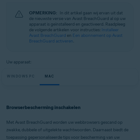
Microsoft Windows 11 Home / Pro / Enterprise / Education
Microsoft Windows 10 Home / Pro / Enterprise / Education – 32-/64-bits
OPMERKING:
In dit artikel gaan wij ervan uit dat
Microsoft Windows 8.1 / Pro / Enterprise – 32-/64-bits
de nieuwste versie van Avast BreachGuard al op uw
Microsoft Windows 8 / Pro / Enterprise – 32-/64-bits
apparaat is geïnstalleerd en geactiveerd. Raadpleeg
Microsoft Windows 7 Home Basic / Home Premium / Professional /
de volgende artikelen voor instructies:
Installeer
Enterprise / Ultimate – Service Pack 1, 32-/64-bits
Avast BreachGuard
en
Een abonnement op Avast
BreachGuard activeren
.
Apple macOS 13.x (Ventura)
Apple macOS 12.x (Monterey)
Apple macOS 11.x (Big Sur)
Apple macOS 10.15.x (Catalina)
Uw apparaat:
Apple macOS 10.14.x (Mojave)
Apple macOS 10.13.x (High Sierra)
WINDOWS PC
MAC
Browserbescherming inschakelen
Met Avast BreachGuard worden uw webbrowsers gescand op
zwakke, dubbele of uitgelekte wachtwoorden. Daarnaast biedt de
toepassing gepersonaliseerde tips voor bescherming van uw