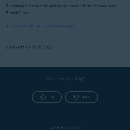
Raadpleeg het volgende artikel voor meer informatie over Avast
BreachGuard:
Avast BreachGuard – veelgestelde vragen
Bijgewerkt op: 02-06-2022
Was dit artikel nuttig?
JA
NEE
Extra hulp nodig?