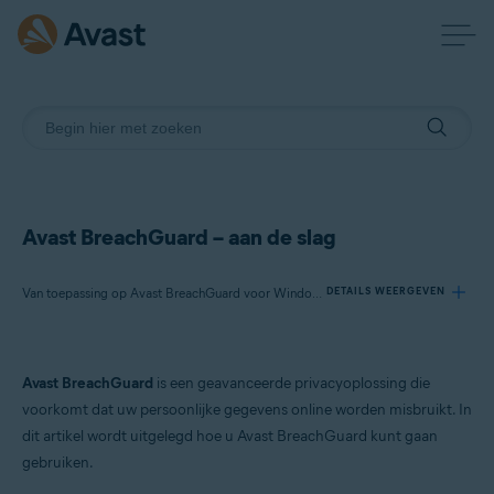
Avast BreachGuard – aan de slag
Van toepassing op Avast BreachGuard voor Windows, Avast BreachGuard voor Mac
DETAILS WEERGEVEN
Producten:
Avast BreachGuard
is een geavanceerde privacyoplossing die
Avast BreachGuard 23.x voor Windows
voorkomt dat uw persoonlijke gegevens online worden misbruikt. In
Avast BreachGuard 1.x voor Mac
dit artikel wordt uitgelegd hoe u Avast BreachGuard kunt gaan
gebruiken.
Besturingssystemen: