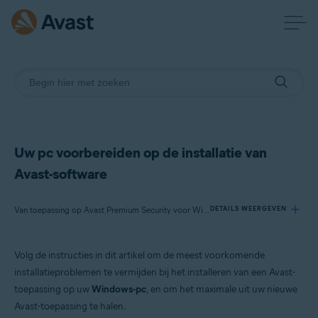
Uw pc voorbereiden op de installatie van
Avast-software
Van toepassing op Avast Premium Security voor Windows, Avast Free Antivirus voor Windows, Avast Cleanup Premium voor Windows, Avast SecureLine VPN voor Windows, Avast Driver Updater voor Windows, Avast AntiTrack voor Windows, Avast BreachGuard voor Windows
DETAILS WEERGEVEN
Volg de instructies in dit artikel om de meest voorkomende
Producten:
installatieproblemen te vermijden bij het installeren van een Avast-
Avast Premium Security 21.x voor Windows
toepassing op uw
Windows-pc
, en om het maximale uit uw nieuwe
Avast Free Antivirus 21.x voor Windows
Avast-toepassing te halen.
Avast Cleanup Premium 21.x voor Windows