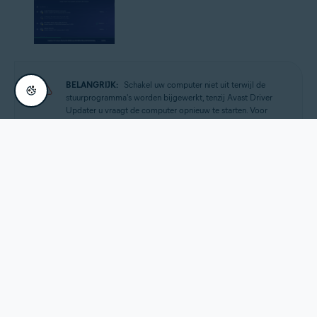
BELANGRIJK:
Schakel uw computer niet uit terwijl de
stuurprogramma's worden bijgewerkt, tenzij Avast Driver
Updater u vraagt de computer opnieuw te starten. Voor
sommige stuurprogramma's moet u de computer opnieuw
starten om een update te voltooien. Klik wanneer u daarom
wordt gevraagd op
Herstarten
om uw pc meteen opnieuw
op te starten en door te gaan met het bijwerken van drivers.