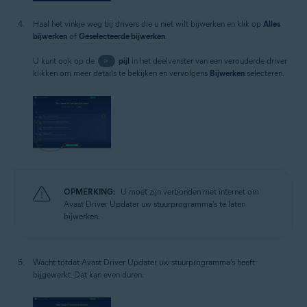
Haal het vinkje weg bij drivers die u niet wilt bijwerken en klik op
Alles
bijwerken
of
Geselecteerde bijwerken
.
U kunt ook op de
>
pijl
in het deelvenster van een verouderde driver
klikken om meer details te bekijken en vervolgens
Bijwerken
selecteren.
OPMERKING:
U moet zijn verbonden met internet om
Avast Driver Updater uw stuurprogramma's te laten
bijwerken.
Wacht totdat Avast Driver Updater uw stuurprogramma's heeft
bijgewerkt. Dat kan even duren.