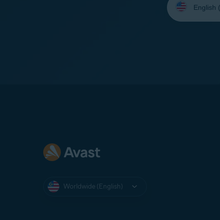
your
language:
Worldwide (English)