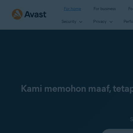
For home
For business
Fo
Security
Privacy
Perf
Kami memohon maaf, tetap
S
Select