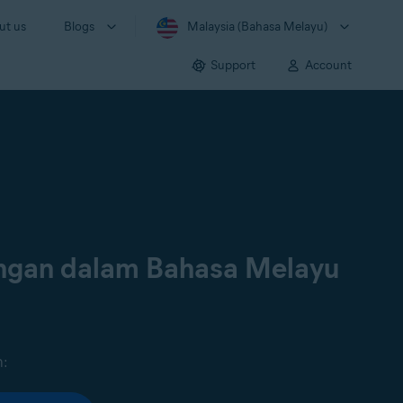
ut us
Blogs
Malaysia (Bahasa Melayu)
Support
Account
ongan dalam Bahasa Melayu
n: