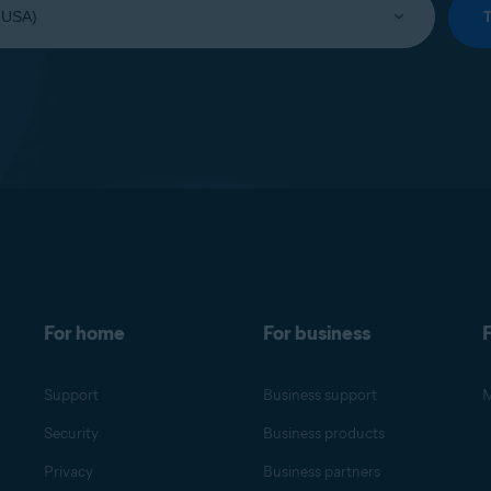
For home
For business
F
Support
Business support
M
Security
Business products
Privacy
Business partners