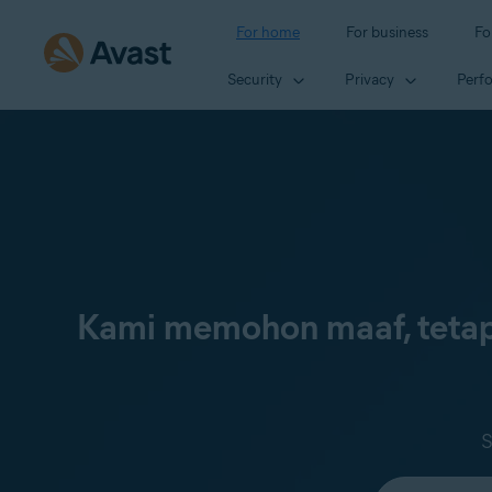
For home
For business
Fo
Security
Privacy
Perf
Kami memohon maaf, tetap
S
Select