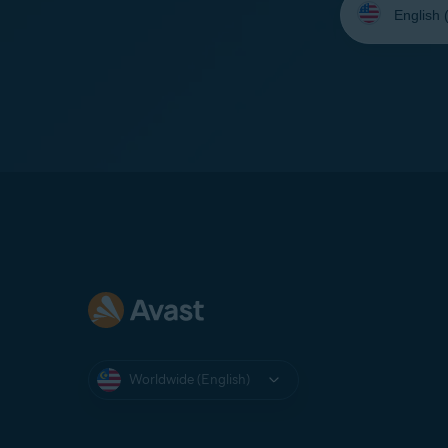
your
language:
Worldwide (English)