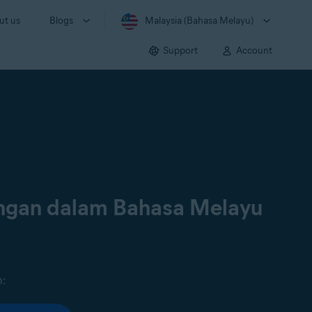
ut us
Blogs
Malaysia (Bahasa Melayu)
Support
Account
ongan dalam Bahasa Melayu
n: