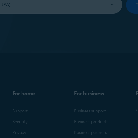
For home
For business
F
Support
Business support
M
Security
Business products
Privacy
Business partners