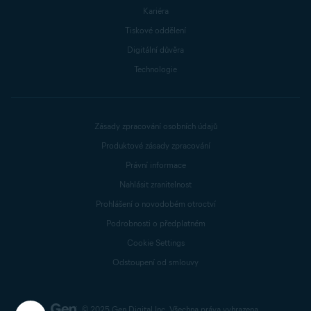
Kariéra
Tiskové oddělení
Digitální důvěra
Technologie
Zásady zpracování osobních údajů
Produktové zásady zpracování
Právní informace
Nahlásit zranitelnost
Prohlášení o novodobém otroctví
Podrobnosti o předplatném
Cookie Settings
Odstoupení od smlouvy
© 2025 Gen Digital Inc.
Všechna práva vyhrazena.