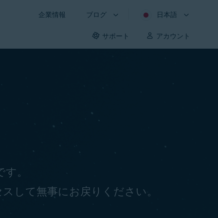
企業情報
ブログ
日本語
サポート
アカウント
うです。
セスして無事にお戻りください。