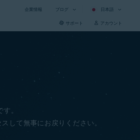
企業情報
ブログ
日本語
サポート
アカウント
うです。
セスして無事にお戻りください。