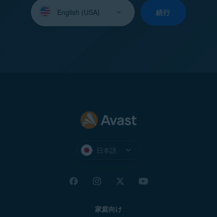
言
語
続行
を
選
択
し
て
く
だ
さ
い：
日本語
家庭向け