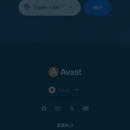
言
語
続行
を
選
択
し
て
く
だ
さ
い：
日本語
家庭向け