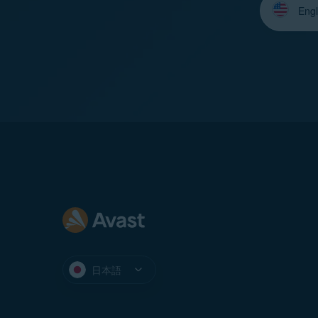
語
を
選
択
し
て
く
だ
さ
い：
日本語