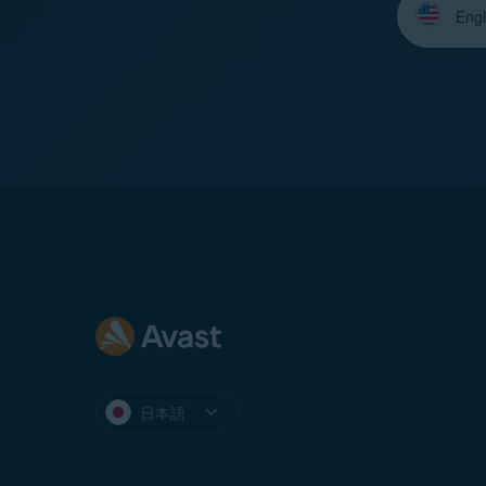
語
を
選
択
し
て
く
だ
さ
い：
日本語