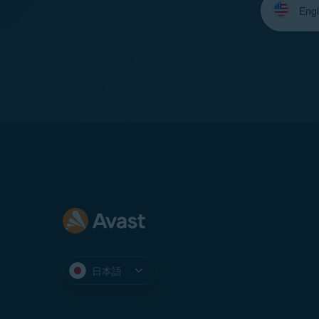
語
を
選
択
し
て
く
だ
さ
い：
日本語