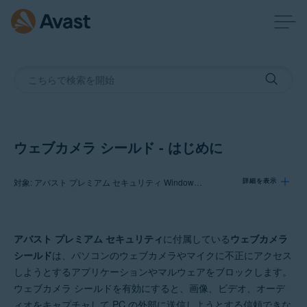
ウェブカメラ シールド - はじめに
対象: アバスト プレミアム セキュリティ Windows PC 版
詳細を表示
製品:
アバスト プレミアム セキュリティ
に付属している
ウェブカメラ
アバスト プレミアム セキュリティ 23.x Windows PC 版
シールド
は、パソコンのウェブカメラやマイクに不正にアクセス
しようとするアプリケーションやマルウェアをブロックします。
オペレーティング システム:
ウェブカメラ シールドを有効にすると、画像、ビデオ、オーデ
Microsoft Windows 11 Home / Pro / Enterprise / Education
ィオをキャプチャして PC の外部に送信しようとする信頼できな