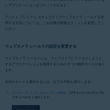
Microsoft Windows 10 Home / Pro / Enterprise / Education - 32 / 64 ビッ
いアプリケーションがブロックされます。
ト
Microsoft Windows 8.1 / Pro / Enterprise - 32 / 64 ビット
Microsoft Windows 8 / Pro / Enterprise - 32 / 64 ビット
アバスト プレミアム セキュリティでウェブカメラ シールドを使
Microsoft Windows 7 Home Basic / Home Premium / Professional /
用する方法については、これ以降の関連セクションを参照してく
Enterprise / Ultimate - Service Pack 1 with Convenient Rollup Update、
ださい。
32 / 64 ビット
ウェブカメラ シールドの設定を変更する
ウェブカメラ シールドには、ウェブカメラにアクセスしようと
するアプリケーションを処理するための 3 つの動作モードがあり
ます。
目的のモードを選択するには、以下の手順を実行します。
アバスト プレミアム セキュリティを開き
、[
プライバシー
] ▸ [
ウェブカ
メラ シールド
] を選択します。