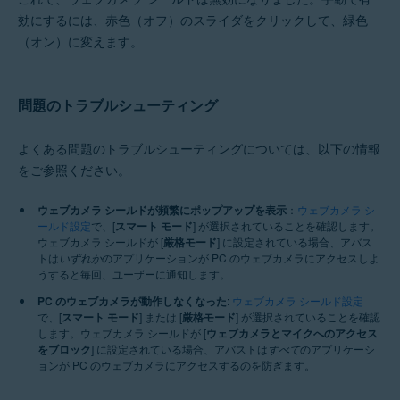
効にするには、赤色（オフ）のスライダをクリックして、緑色
（オン）に変えます。
問題のトラブルシューティング
よくある問題のトラブルシューティングについては、以下の情報
をご参照ください。
ウェブカメラ シールドが頻繁にポップアップを表示
：
ウェブカメラ シ
ールド設定
で、[
スマート モード
] が選択されていることを確認します。
ウェブカメラ シールドが [
厳格モード
] に設定されている場合、アバス
トは
いずれか
のアプリケーションが PC のウェブカメラにアクセスしよ
うすると毎回、ユーザーに通知します。
PC のウェブカメラが動作しなくなった
:
ウェブカメラ シールド設定
で、[
スマート モード
] または [
厳格モード
] が選択されていることを確認
します。ウェブカメラ シールドが [
ウェブカメラとマイクへのアクセス
をブロック
] に設定されている場合、アバストは
すべて
のアプリケーシ
ョンが PC のウェブカメラにアクセスするのを防ぎます。