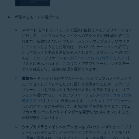
希望するモードを選択する:
スマート モード
(デフォルトで選択): 信頼できるアプリケーション
に対して、ウェブカメラとマイクへのアクセスが自動的に許可さ
れます。信頼できないアプリケーションがウェブカメラやマイク
にアクセスしようとした場合は、そのアプリケーションの許可ま
たはブロックを求める通知が表示されます。オプションを選択す
ると、そのアプリケーションが [
ブロックおよび許可するアプリ
]
リストに表示されます。このリストでアプリケーションのステー
タスを確認して、追加の処理を選択できます。
厳格モード
: いずれかのアプリケーションがウェブカメラやカメラ
にアクセスしようとするたびに通知が表示されるため、そのアプ
リケーションをブロックするか許可するかを選択できます。
オプ
ションを選択すると、そのアプリケーションが [
ブロックおよび許
可するアプリ
] リストに表示されます。このリストでアプリケーシ
ョンのステータスを確認して、追加の処理を選択できます。[
ウェ
ブカメラ シールドのリマインダーを表示しない
] をオンにすると、
通知が無効になります。
ウェブカメラとマイクへのアクセスをブロック
: いずれかのアプリ
ケーションがウェブカメラやマイクにアクセスしようとするたび
に通知が表示され、そのアプリケーションが自動的にブロックさ