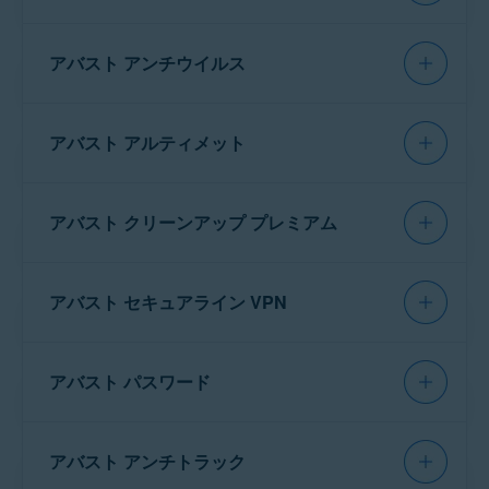
お使いのデバイス:
アバスト アンチウイルス
WINDOWS PC
MAC
ANDROID
IPHONE/IPAD
お使いのデバイス:
アバスト アルティメット
アプリ
：
WINDOWS PC
MAC
ANDROID
IPHONE/IPAD
お使いのデバイス:
Avast One
26.x Android 版
アバスト クリーンアップ プレミアム
WINDOWS PC
MAC
ANDROID
IPHONE/IPAD
最小システム要件
：
注意:
新しい
Android 用 Avast
お使いのデバイス:
One
が
アバスト モバイル セキ
Google Android
10.0（API 29）以降
アバスト セキュアライン VPN
ュリティ
に代わります。この変
アバスト アルティメット バンドルに含まれる各
WINDOWS PC
MAC
ANDROID
IPHONE/IPAD
更の一環として、アバスト モバ
インターネット
接続（アプリのダウンロード、アク
アプリの最小システム要件を確認するには、以
イル セキュリティが Google
ティベート、アップデート維持に必要）
お使いのデバイス:
Play ストアから削除されます。
下のリンクを参照してください。
アバスト パスワード
Android でのすべての新規イン
アプリ
：
WINDOWS PC
MAC
ANDROID
IPHONE/IPAD
ストールで、新しい Avast One
Avast One
アプリがインストールされま
お使いのデバイス:
す。
アバスト クリーンアップ
26.x Android版
アバスト セキュアライン VPN
アバスト アンチトラック
アプリ
：
WINDOWS PC
MAC
ANDROID
IPHONE/IPAD
アバスト クリーンアップ プレミアム
最小システム要件
：