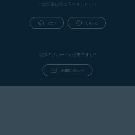
アップ更新
以降のすべてのエディション（32 または
この記事は役に立ちましたか？
インターネット
接続（アプリのダウンロード、アク
アバスト ブリーチガード
26.x Windows 版
ハードディスクに
2 GB
の空き領域
64 ビット）
ティベート、アップデート維持に必要）
インターネット
接続 (アプリケーションアップデー
Intel Pentium 4 / AMD Athlon 64
以上のプロセッサ
最小システム要件
：
トのダウンロード、アクティベート、メンテナンス
はい
いいえ
（
SSE3
命令のサポート必須）を搭載した Windows
のため)
完全互換のパソコン。
ARM ベース
のデバイスはサ
Mixed Reality および IoT Edition を除く Windows
ポートされていません
1024 x 768
ピクセル以上の最適な標準画面解像度
11、Mixed Reality および IoT Edition を除く ARM64
プロセッサを搭載した Windows 11、Mobile および
1 GB の RAM
またはそれ以上
IoT Edition を除く Windows 10（32 または 64 ビッ
ハードディスクに
2 GB
の空き領域
ト）、Mixed Reality および IoT Edition を除く
追加のサポートが必要ですか?
ARM64 プロセッサを搭載した Windows 10、RT お
インターネット
接続 (アプリケーションアップデー
よび Starter Edition を除く Windows 8/8.1（32 また
トのダウンロード、アクティベート、メンテナンス
は 64 ビット）、Windows 7 Service Pack 1 の便利
お問い合わせ
のため)
なロールアップ更新以降のすべてのエディション
（32 または 64 ビット）
1024 x 768
ピクセル以上の最適な標準画面解像度
Intel Pentium 4 / AMD Athlon 64
以上のプロセッサ
（
SSE3
命令のサポート必須）を搭載した Windows
完全互換のパソコン。
ARM ベース
のデバイスはサ
ポートされていません
1 GB の RAM
またはそれ以上
ハードディスクに
2 GB
の空き領域
インターネット
接続 (アプリケーションアップデー