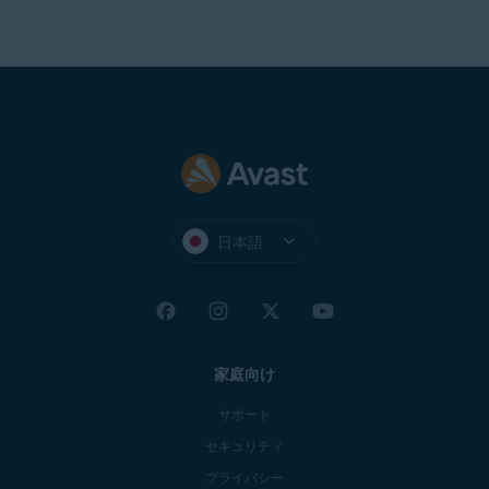
トのダウンロード、アクティベート、メンテナンス
のため)
1024 x 768
ピクセル以上の最適な標準画面解像度
日本語
家庭向け
サポート
セキュリティ
プライバシー