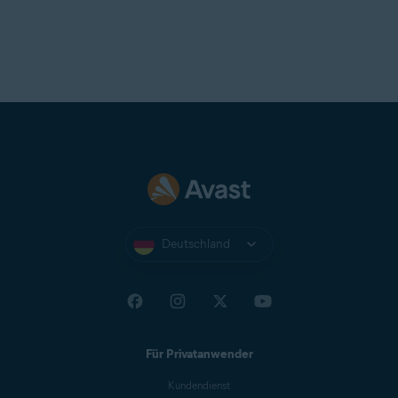
Internet
-Verbindung zum Herunterladen, Aktivieren und
Verwalten von Anwendungsupdates
Als optimale Standard-Bildschirmauflösung werden
mindestens
1024x 768
Pixel empfohlen.
Deutschland
Für Privatanwender
Kundendienst