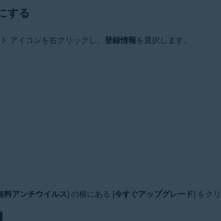
にする
ation
ucation - 32 / 64 ビット
ト アイコンを右クリックし、
登録情報
を選択します。
 ビット
ット
rofessional / Enterprise / Ultimate - Service Pack 1 with Convenien
無料アンチウイルス
] の横にある [
今すぐアップグレード
] をク