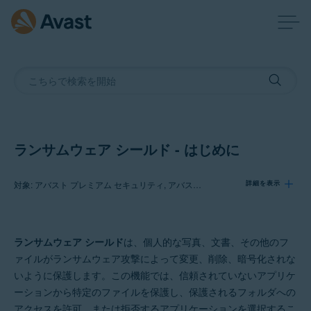
ランサムウェア シールド - はじめに
対象: アバスト プレミアム セキュリティ, アバスト 無料アンチウイルス
詳細を表示
製品:
ランサムウェア シールド
は、個人的な写真、文書、その他のフ
アバスト プレミアム セキュリティ
ァイルがランサムウェア攻撃によって変更、削除、暗号化されな
アバスト 無料アンチウイルス
いように保護します。この機能では、信頼されていないアプリケ
ーションから特定のファイルを保護し、保護されるフォルダへの
オペレーティング システム:
アクセスを許可、または拒否するアプリケーションを選択するこ