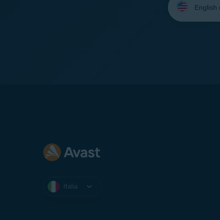
la
lingua:
Italia