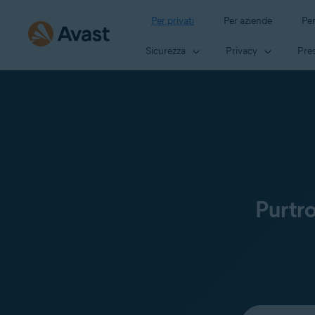
Per privati
Per aziende
Per
Sicurezza
Privacy
Pres
Purtr
Seleziona