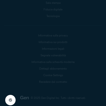
Sala stampa
Fiducia digitale
Tecnologia
Informativa sulla privacy
Informativa sui prodotti
Informazioni legali
Segnala vulnerabilità
Informativa sulla schiavitù moderna
Dettagli abbonamento
Cookie Settings
Recedere dal contratto
© 2025 Gen Digital Inc.
Tutti i diritti riservati.