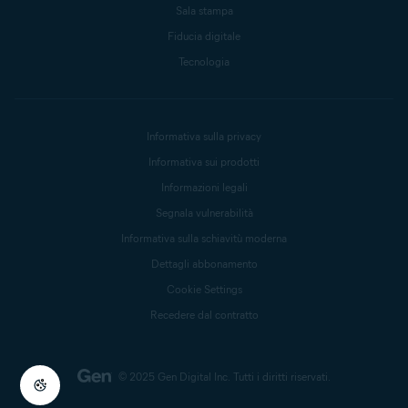
Sala stampa
Fiducia digitale
Tecnologia
Informativa sulla privacy
Informativa sui prodotti
Informazioni legali
Segnala vulnerabilità
Informativa sulla schiavitù moderna
Dettagli abbonamento
Cookie Settings
Recedere dal contratto
© 2025 Gen Digital Inc.
Tutti i diritti riservati.