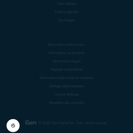
Sala stampa
Fiducia digitale
Tecnologia
Informativa sulla privacy
Informativa sui prodotti
Informazioni legali
Segnala vulnerabilità
Informativa sulla schiavitù moderna
Dettagli abbonamento
Cookie Settings
Recedere dal contratto
© 2025 Gen Digital Inc.
Tutti i diritti riservati.